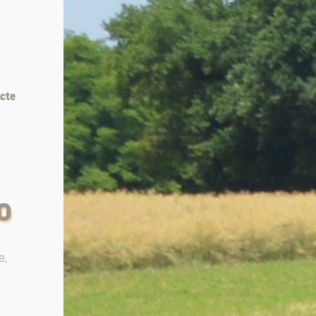
ecte
IO
e,