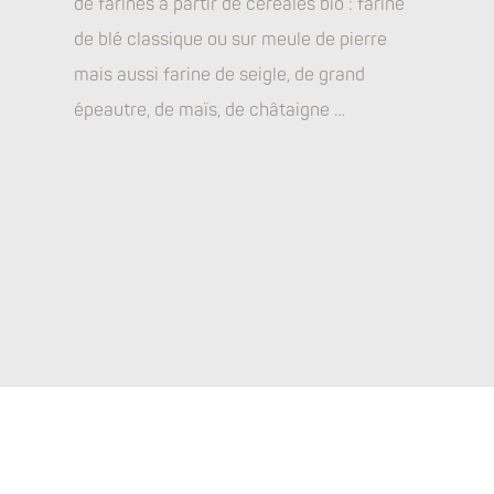
de farines à partir de céréales bio : farine
de blé classique ou sur meule de pierre
mais aussi farine de seigle, de grand
épeautre, de maïs, de châtaigne …