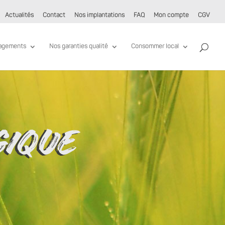
Actualités
Contact
Nos implantations
FAQ
Mon compte
CGV
agements
Nos garanties qualité
Consommer local
GIQUE