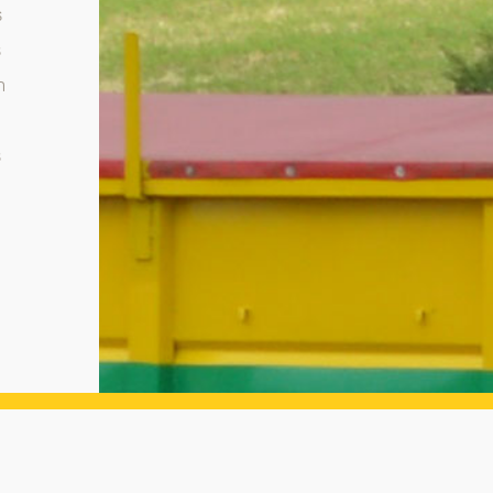
s
s
n
s