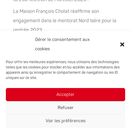
La Maison François Cholat réaffirme son
engagement dans le mentorat Nord Isère pour la
rentrée 2023
Gérer le consentement aux
La Maison François Cholat accueil et participe à
cookies
la préservation des espaces naturels sensibles
Pour offrir les meilleures expériences, nous utilisons des technologies
PEPITES, la nouvelle filière chanvre en
telles que les cookies pour stocker et/ou accéder aux informations des
Auvergne-Rhône-Alpes
appareils ainsi qu'enregistrer le comportement de navigation ou les ID
uniques sur ce site.
Rachat de 5 sites à Oxyane
Accepter
Refuser
Voir les préférences
Réalisation du site :
Notre Studio
|
Mentions légales
|
Politique de