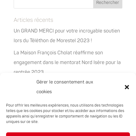
Articles récents
Un GRAND MERCI pour votre incroyable soutien
lors du Téléthon de Morestel 2023 !
La Maison François Cholat réaffirme son
engagement dans le mentorat Nord Isère pour la
rentrée 2023
Gérer le consentement aux
La Maison François Cholat accueil et participe à
cookies
la préservation des espaces naturels sensibles
Pour offrir les meilleures expériences, nous utilisons des technologies
PEPITES, la nouvelle filière chanvre en
telles que les cookies pour stocker et/ou accéder aux informations des
Auvergne-Rhône-Alpes
appareils ainsi qu'enregistrer le comportement de navigation ou les ID
uniques sur ce site.
Rachat de 5 sites à Oxyane