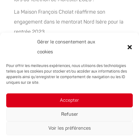
La Maison François Cholat réaffirme son
engagement dans le mentorat Nord Isère pour la
rentrée 2023
Gérer le consentement aux
La Maison François Cholat accueil et participe à
cookies
la préservation des espaces naturels sensibles
Pour offrir les meilleures expériences, nous utilisons des technologies
PEPITES, la nouvelle filière chanvre en
telles que les cookies pour stocker et/ou accéder aux informations des
Auvergne-Rhône-Alpes
appareils ainsi qu'enregistrer le comportement de navigation ou les ID
uniques sur ce site.
Rachat de 5 sites à Oxyane
Accepter
Refuser
Voir les préférences
Réalisation du site :
Notre Studio
|
Mentions légales
|
Politique de