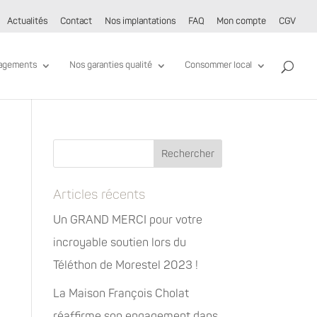
Actualités
Contact
Nos implantations
FAQ
Mon compte
CGV
agements
Nos garanties qualité
Consommer local
Articles récents
Un GRAND MERCI pour votre
incroyable soutien lors du
Téléthon de Morestel 2023 !
La Maison François Cholat
réaffirme son engagement dans