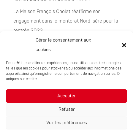
La Maison François Cholat réaffirme son
engagement dans le mentorat Nord Isère pour la
rentrée 2023
Gérer le consentement aux
La Maison François Cholat accueil et participe à
cookies
la préservation des espaces naturels sensibles
Pour offrir les meilleures expériences, nous utilisons des technologies
PEPITES, la nouvelle filière chanvre en
telles que les cookies pour stocker et/ou accéder aux informations des
Auvergne-Rhône-Alpes
appareils ainsi qu'enregistrer le comportement de navigation ou les ID
uniques sur ce site.
Rachat de 5 sites à Oxyane
Accepter
Refuser
Voir les préférences
Réalisation du site :
Notre Studio
|
Mentions légales
|
Politique de