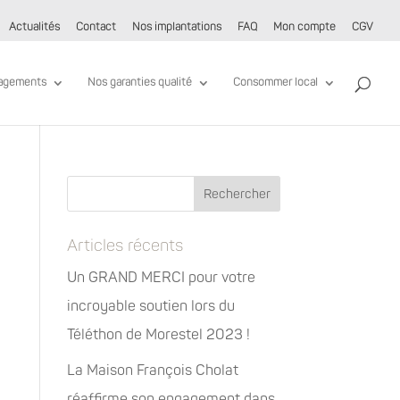
Actualités
Contact
Nos implantations
FAQ
Mon compte
CGV
agements
Nos garanties qualité
Consommer local
Articles récents
Un GRAND MERCI pour votre
incroyable soutien lors du
Téléthon de Morestel 2023 !
La Maison François Cholat
réaffirme son engagement dans