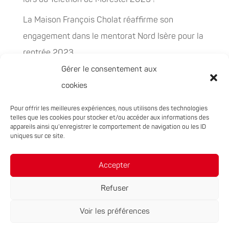
La Maison François Cholat réaffirme son
engagement dans le mentorat Nord Isère pour la
rentrée 2023
Gérer le consentement aux
La Maison François Cholat accueil et participe à
cookies
la préservation des espaces naturels sensibles
Pour offrir les meilleures expériences, nous utilisons des technologies
PEPITES, la nouvelle filière chanvre en
telles que les cookies pour stocker et/ou accéder aux informations des
Auvergne-Rhône-Alpes
appareils ainsi qu'enregistrer le comportement de navigation ou les ID
uniques sur ce site.
Rachat de 5 sites à Oxyane
Accepter
Refuser
Voir les préférences
Réalisation du site :
Notre Studio
|
Mentions légales
|
Politique de