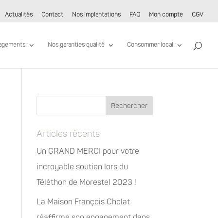
Actualités
Contact
Nos implantations
FAQ
Mon compte
CGV
agements
Nos garanties qualité
Consommer local
Articles récents
Un GRAND MERCI pour votre
incroyable soutien lors du
Téléthon de Morestel 2023 !
La Maison François Cholat
réaffirme son engagement dans