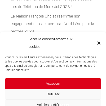
lors du Téléthon de Morestel 2023 !
La Maison François Cholat réaffirme son
engagement dans le mentorat Nord Isère pour la
rentrée 2023
Gérer le consentement aux
La Maison François Cholat accueil et participe à
cookies
la préservation des espaces naturels sensibles
Pour offrir les meilleures expériences, nous utilisons des technologies
PEPITES, la nouvelle filière chanvre en
telles que les cookies pour stocker et/ou accéder aux informations des
Auvergne-Rhône-Alpes
appareils ainsi qu'enregistrer le comportement de navigation ou les ID
uniques sur ce site.
Rachat de 5 sites à Oxyane
Accepter
Refuser
Voir les préférences