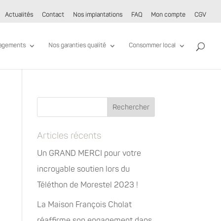
Actualités
Contact
Nos implantations
FAQ
Mon compte
CGV
agements
Nos garanties qualité
Consommer local
Articles récents
Un GRAND MERCI pour votre
incroyable soutien lors du
Téléthon de Morestel 2023 !
La Maison François Cholat
réaffirme son engagement dans