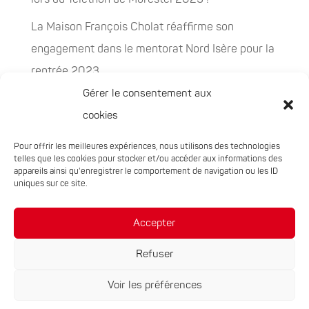
La Maison François Cholat réaffirme son
engagement dans le mentorat Nord Isère pour la
rentrée 2023
Gérer le consentement aux
La Maison François Cholat accueil et participe à
cookies
la préservation des espaces naturels sensibles
Pour offrir les meilleures expériences, nous utilisons des technologies
PEPITES, la nouvelle filière chanvre en
telles que les cookies pour stocker et/ou accéder aux informations des
Auvergne-Rhône-Alpes
appareils ainsi qu'enregistrer le comportement de navigation ou les ID
uniques sur ce site.
Rachat de 5 sites à Oxyane
Accepter
Refuser
Voir les préférences
Réalisation du site :
Notre Studio
|
Mentions légales
|
Politique de