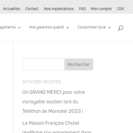
Actualités
Contact
Nos implantations
FAQ
Mon compte
CGV
agements
Nos garanties qualité
Consommer local
Articles récents
Un GRAND MERCI pour votre
incroyable soutien lors du
Téléthon de Morestel 2023 !
La Maison François Cholat
réaffirme son engagement dans