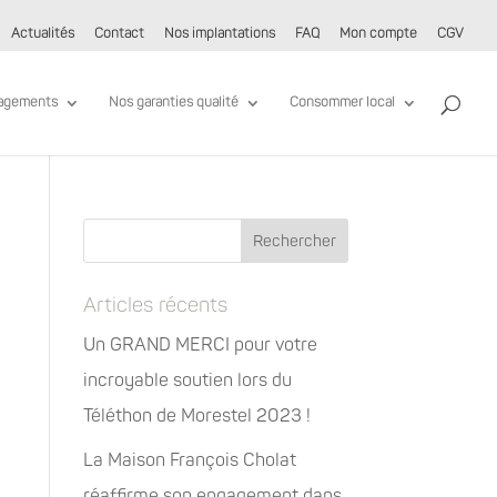
Actualités
Contact
Nos implantations
FAQ
Mon compte
CGV
agements
Nos garanties qualité
Consommer local
Articles récents
Un GRAND MERCI pour votre
incroyable soutien lors du
Téléthon de Morestel 2023 !
La Maison François Cholat
réaffirme son engagement dans