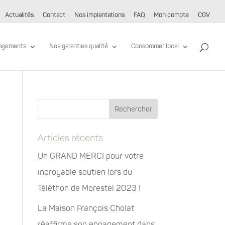
Actualités
Contact
Nos implantations
FAQ
Mon compte
CGV
agements
Nos garanties qualité
Consommer local
Articles récents
Un GRAND MERCI pour votre
incroyable soutien lors du
Téléthon de Morestel 2023 !
La Maison François Cholat
réaffirme son engagement dans