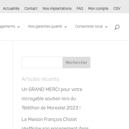
Actualités
Contact
Nos implantations
FAQ
Mon compte
CGV
agements
Nos garanties qualité
Consommer local
Articles récents
Un GRAND MERCI pour votre
incroyable soutien lors du
Téléthon de Morestel 2023 !
La Maison François Cholat
réaffirme son engagement dans