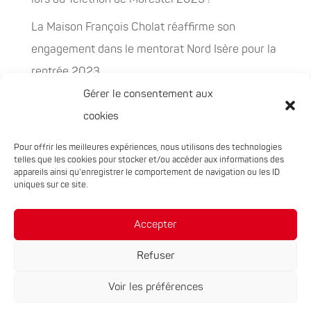
La Maison François Cholat réaffirme son
engagement dans le mentorat Nord Isère pour la
rentrée 2023
Gérer le consentement aux
La Maison François Cholat accueil et participe à
cookies
la préservation des espaces naturels sensibles
Pour offrir les meilleures expériences, nous utilisons des technologies
PEPITES, la nouvelle filière chanvre en
telles que les cookies pour stocker et/ou accéder aux informations des
Auvergne-Rhône-Alpes
appareils ainsi qu'enregistrer le comportement de navigation ou les ID
uniques sur ce site.
Rachat de 5 sites à Oxyane
Accepter
Refuser
Voir les préférences
Réalisation du site :
Notre Studio
|
Mentions légales
|
Politique de