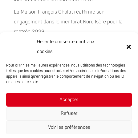
La Maison François Cholat réaffirme son
engagement dans le mentorat Nord Isère pour la
rentrée 2023
Gérer le consentement aux
La Maison François Cholat accueil et participe à
cookies
la préservation des espaces naturels sensibles
Pour offrir les meilleures expériences, nous utilisons des technologies
PEPITES, la nouvelle filière chanvre en
telles que les cookies pour stocker et/ou accéder aux informations des
Auvergne-Rhône-Alpes
appareils ainsi qu'enregistrer le comportement de navigation ou les ID
uniques sur ce site.
Rachat de 5 sites à Oxyane
Accepter
Refuser
Voir les préférences
Réalisation du site :
Notre Studio
|
Mentions légales
|
Politique de