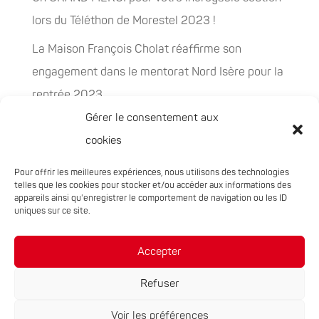
lors du Téléthon de Morestel 2023 !
La Maison François Cholat réaffirme son
engagement dans le mentorat Nord Isère pour la
rentrée 2023
Gérer le consentement aux
La Maison François Cholat accueil et participe à
cookies
la préservation des espaces naturels sensibles
Pour offrir les meilleures expériences, nous utilisons des technologies
PEPITES, la nouvelle filière chanvre en
telles que les cookies pour stocker et/ou accéder aux informations des
Auvergne-Rhône-Alpes
appareils ainsi qu'enregistrer le comportement de navigation ou les ID
uniques sur ce site.
Rachat de 5 sites à Oxyane
Accepter
Refuser
Voir les préférences