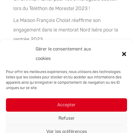
lors du Téléthon de Morestel 2023 !
La Maison François Cholat réaffirme son
engagement dans le mentorat Nord Isère pour la
rentrée 2023
Gérer le consentement aux
La Maison François Cholat accueil et participe à
cookies
la préservation des espaces naturels sensibles
Pour offrir les meilleures expériences, nous utilisons des technologies
PEPITES, la nouvelle filière chanvre en
telles que les cookies pour stocker et/ou accéder aux informations des
Auvergne-Rhône-Alpes
appareils ainsi qu'enregistrer le comportement de navigation ou les ID
uniques sur ce site.
Rachat de 5 sites à Oxyane
Accepter
Refuser
Voir les préférences