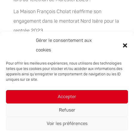
La Maison François Cholat réaffirme son
engagement dans le mentorat Nord Isère pour la
rentrée 2023
Gérer le consentement aux
La Maison François Cholat accueil et participe à
cookies
la préservation des espaces naturels sensibles
Pour offrir les meilleures expériences, nous utilisons des technologies
PEPITES, la nouvelle filière chanvre en
telles que les cookies pour stocker et/ou accéder aux informations des
Auvergne-Rhône-Alpes
appareils ainsi qu'enregistrer le comportement de navigation ou les ID
uniques sur ce site.
Rachat de 5 sites à Oxyane
Accepter
Refuser
Voir les préférences
Réalisation du site :
Notre Studio
|
Mentions légales
|
Politique de