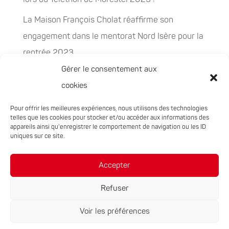
La Maison François Cholat réaffirme son
engagement dans le mentorat Nord Isère pour la
rentrée 2023
Gérer le consentement aux
La Maison François Cholat accueil et participe à
cookies
la préservation des espaces naturels sensibles
Pour offrir les meilleures expériences, nous utilisons des technologies
PEPITES, la nouvelle filière chanvre en
telles que les cookies pour stocker et/ou accéder aux informations des
Auvergne-Rhône-Alpes
appareils ainsi qu'enregistrer le comportement de navigation ou les ID
uniques sur ce site.
Rachat de 5 sites à Oxyane
Accepter
Refuser
Voir les préférences
Réalisation du site :
Notre Studio
|
Mentions légales
|
Politique de