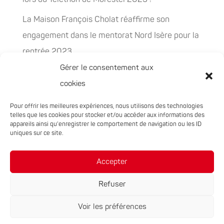
La Maison François Cholat réaffirme son
engagement dans le mentorat Nord Isère pour la
rentrée 2023
Gérer le consentement aux
La Maison François Cholat accueil et participe à
cookies
la préservation des espaces naturels sensibles
Pour offrir les meilleures expériences, nous utilisons des technologies
PEPITES, la nouvelle filière chanvre en
telles que les cookies pour stocker et/ou accéder aux informations des
Auvergne-Rhône-Alpes
appareils ainsi qu'enregistrer le comportement de navigation ou les ID
uniques sur ce site.
Rachat de 5 sites à Oxyane
Accepter
Refuser
Voir les préférences
Réalisation du site :
Notre Studio
|
Mentions légales
|
Politique de