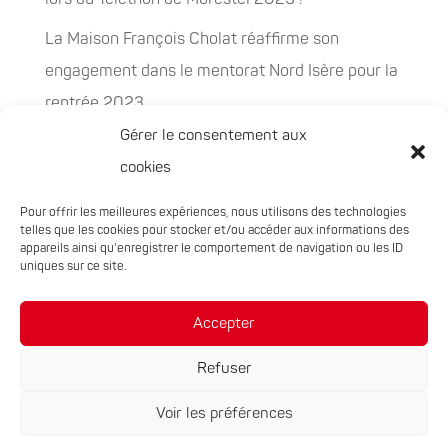
La Maison François Cholat réaffirme son
engagement dans le mentorat Nord Isère pour la
rentrée 2023
Gérer le consentement aux
La Maison François Cholat accueil et participe à
cookies
la préservation des espaces naturels sensibles
Pour offrir les meilleures expériences, nous utilisons des technologies
PEPITES, la nouvelle filière chanvre en
telles que les cookies pour stocker et/ou accéder aux informations des
Auvergne-Rhône-Alpes
appareils ainsi qu'enregistrer le comportement de navigation ou les ID
uniques sur ce site.
Rachat de 5 sites à Oxyane
Accepter
Refuser
Voir les préférences
Réalisation du site :
Notre Studio
|
Mentions légales
|
Politique de