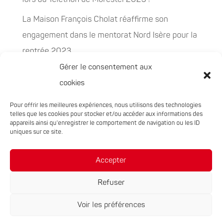
La Maison François Cholat réaffirme son
engagement dans le mentorat Nord Isère pour la
rentrée 2023
Gérer le consentement aux
La Maison François Cholat accueil et participe à
cookies
la préservation des espaces naturels sensibles
Pour offrir les meilleures expériences, nous utilisons des technologies
PEPITES, la nouvelle filière chanvre en
telles que les cookies pour stocker et/ou accéder aux informations des
Auvergne-Rhône-Alpes
appareils ainsi qu'enregistrer le comportement de navigation ou les ID
uniques sur ce site.
Rachat de 5 sites à Oxyane
Accepter
Refuser
Voir les préférences
Réalisation du site :
Notre Studio
|
Mentions légales
|
Politique de