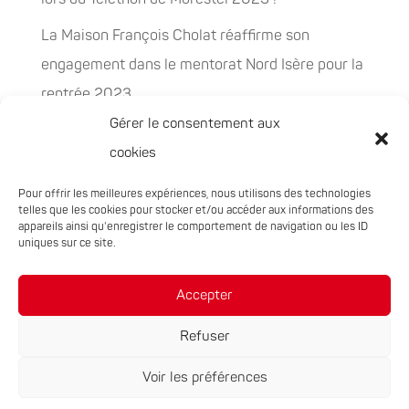
La Maison François Cholat réaffirme son
engagement dans le mentorat Nord Isère pour la
rentrée 2023
Gérer le consentement aux
La Maison François Cholat accueil et participe à
cookies
la préservation des espaces naturels sensibles
Pour offrir les meilleures expériences, nous utilisons des technologies
PEPITES, la nouvelle filière chanvre en
telles que les cookies pour stocker et/ou accéder aux informations des
Auvergne-Rhône-Alpes
appareils ainsi qu'enregistrer le comportement de navigation ou les ID
uniques sur ce site.
Rachat de 5 sites à Oxyane
Accepter
Refuser
Voir les préférences
Réalisation du site :
Notre Studio
|
Mentions légales
|
Politique de