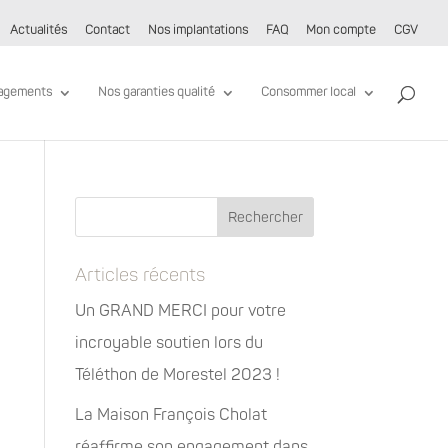
Actualités
Contact
Nos implantations
FAQ
Mon compte
CGV
agements
Nos garanties qualité
Consommer local
Articles récents
Un GRAND MERCI pour votre
incroyable soutien lors du
Téléthon de Morestel 2023 !
La Maison François Cholat
réaffirme son engagement dans