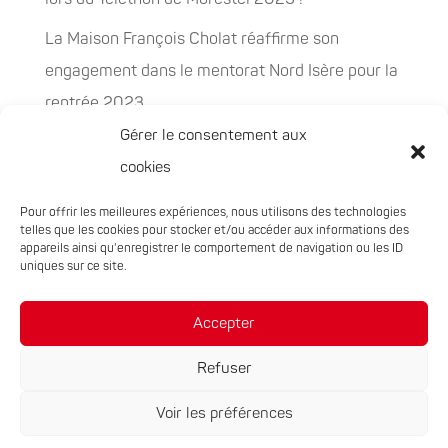
La Maison François Cholat réaffirme son
engagement dans le mentorat Nord Isère pour la
rentrée 2023
Gérer le consentement aux
La Maison François Cholat accueil et participe à
cookies
la préservation des espaces naturels sensibles
Pour offrir les meilleures expériences, nous utilisons des technologies
PEPITES, la nouvelle filière chanvre en
telles que les cookies pour stocker et/ou accéder aux informations des
Auvergne-Rhône-Alpes
appareils ainsi qu'enregistrer le comportement de navigation ou les ID
uniques sur ce site.
Rachat de 5 sites à Oxyane
Accepter
Refuser
Voir les préférences
Réalisation du site :
Notre Studio
|
Mentions légales
|
Politique de