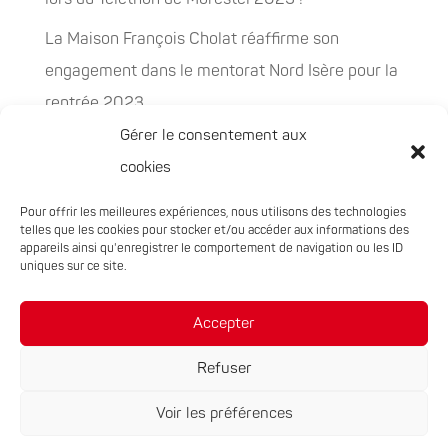
La Maison François Cholat réaffirme son
engagement dans le mentorat Nord Isère pour la
rentrée 2023
Gérer le consentement aux
La Maison François Cholat accueil et participe à
cookies
la préservation des espaces naturels sensibles
Pour offrir les meilleures expériences, nous utilisons des technologies
PEPITES, la nouvelle filière chanvre en
telles que les cookies pour stocker et/ou accéder aux informations des
Auvergne-Rhône-Alpes
appareils ainsi qu'enregistrer le comportement de navigation ou les ID
uniques sur ce site.
Rachat de 5 sites à Oxyane
Accepter
Refuser
Voir les préférences
Réalisation du site :
Notre Studio
|
Mentions légales
|
Politique de