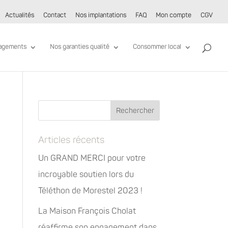
Actualités
Contact
Nos implantations
FAQ
Mon compte
CGV
agements
Nos garanties qualité
Consommer local
Articles récents
Un GRAND MERCI pour votre
incroyable soutien lors du
Téléthon de Morestel 2023 !
La Maison François Cholat
réaffirme son engagement dans