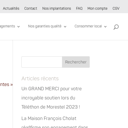
Actualités
Contact
Nos implantations
FAQ
Mon compte
CGV
agements
Nos garanties qualité
Consommer local
Articles récents
ntes »
Un GRAND MERCI pour votre
incroyable soutien lors du
Téléthon de Morestel 2023 !
La Maison François Cholat
réaffirme son engagement dans