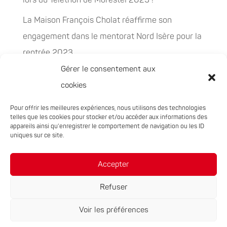
lors du Téléthon de Morestel 2023 !
La Maison François Cholat réaffirme son
engagement dans le mentorat Nord Isère pour la
rentrée 2023
Gérer le consentement aux
La Maison François Cholat accueil et participe à
cookies
la préservation des espaces naturels sensibles
Pour offrir les meilleures expériences, nous utilisons des technologies
PEPITES, la nouvelle filière chanvre en
telles que les cookies pour stocker et/ou accéder aux informations des
Auvergne-Rhône-Alpes
appareils ainsi qu'enregistrer le comportement de navigation ou les ID
uniques sur ce site.
Rachat de 5 sites à Oxyane
Accepter
Refuser
Voir les préférences
Réalisation du site :
Notre Studio
|
Mentions légales
|
Politique de