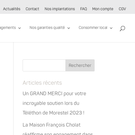
Actualités
Contact
Nos implantations
FAQ
Mon compte
CGV
agements
Nos garanties qualité
Consommer local
Articles récents
Un GRAND MERCI pour votre
incroyable soutien lors du
Téléthon de Morestel 2023 !
La Maison François Cholat
réaffirme son engagement dans