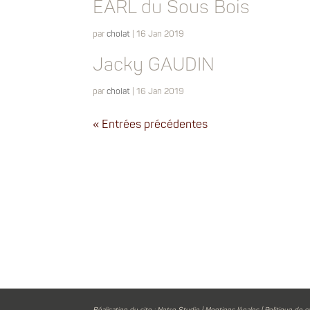
EARL du Sous Bois
par
cholat
|
16 Jan 2019
Jacky GAUDIN
par
cholat
|
16 Jan 2019
« Entrées précédentes