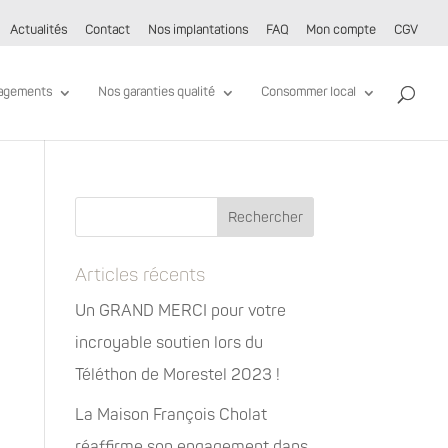
Actualités
Contact
Nos implantations
FAQ
Mon compte
CGV
agements
Nos garanties qualité
Consommer local
Articles récents
Un GRAND MERCI pour votre
incroyable soutien lors du
Téléthon de Morestel 2023 !
La Maison François Cholat
réaffirme son engagement dans