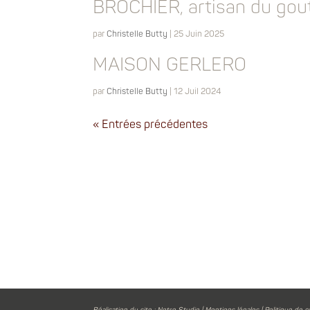
BROCHIER, artisan du gou
par
Christelle Butty
|
25 Juin 2025
MAISON GERLERO
par
Christelle Butty
|
12 Juil 2024
« Entrées précédentes