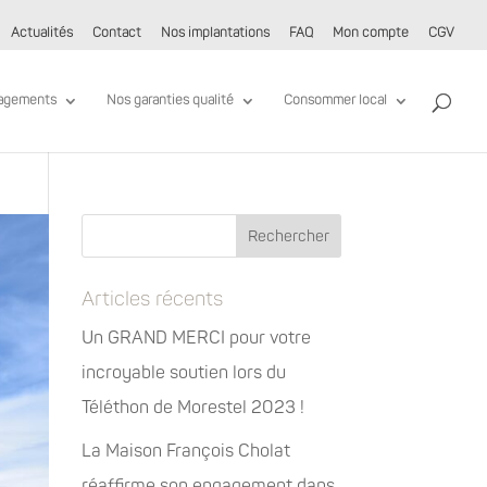
Actualités
Contact
Nos implantations
FAQ
Mon compte
CGV
agements
Nos garanties qualité
Consommer local
Articles récents
Un GRAND MERCI pour votre
incroyable soutien lors du
Téléthon de Morestel 2023 !
La Maison François Cholat
réaffirme son engagement dans