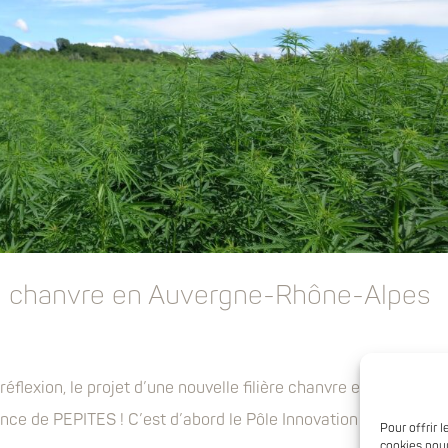
ère chanvre en Auvergne-Rhône-Alpes
éflexion, le projet d’une nouvelle filière chanvre en Auvergne
ance de PEPITES ! C’est d’abord le Pôle Innovation de notre b
Pour offrir 
cookies pour