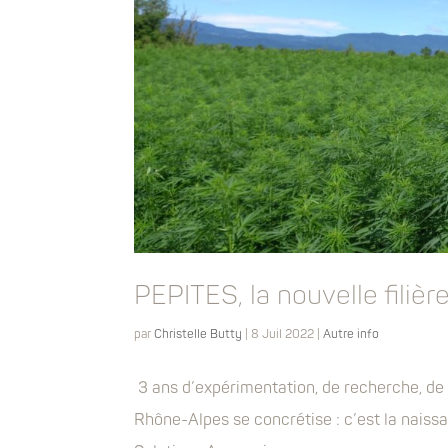
PEPITES, la nouvelle fili
par
Christelle Butty
|
8 Juil 2022
|
Autre info
3 ans d’expérimentation, de recherche, de r
Rhône-Alpes se concrétise : c’est la naiss