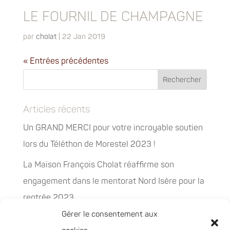
LE FOURNIL DE CHAMPAGNE
par
cholat
|
22 Jan 2019
« Entrées précédentes
Articles récents
Un GRAND MERCI pour votre incroyable soutien
lors du Téléthon de Morestel 2023 !
La Maison François Cholat réaffirme son
engagement dans le mentorat Nord Isère pour la
rentrée 2023
Gérer le consentement aux
La Maison François Cholat accueil et participe à